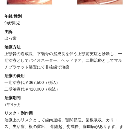
年齢/性別
9歳/男児
主訴
出っ歯
治療方法
上顎骨の過成長、下顎骨の劣成長を伴う上顎前突症と診断し、一
期治療としてバイオネーター、ヘッドギア、二期治療としてマル
チブラケット装置にて非抜歯で治療
治療の費用
一期治療代￥367,500（税込）
二期治療代￥420,000（税込）
治療期間
7年4ヶ月
リスク・副作用
治療上のリスクとして歯肉退縮、顎関節症、歯根吸収、カリエ
ス、失活歯、根の露出、 骨隆起、劣成長、歯周病があります。ま