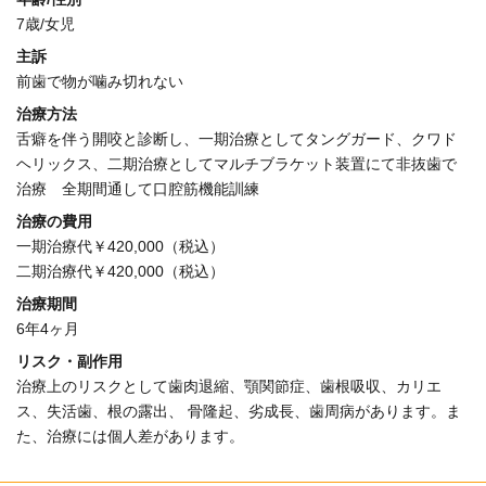
7歳/女児
主訴
前歯で物が噛み切れない
治療方法
舌癖を伴う開咬と診断し、一期治療としてタングガード、クワド
ヘリックス、二期治療としてマルチブラケット装置にて非抜歯で
治療 全期間通して口腔筋機能訓練
治療の費用
一期治療代￥420,000（税込）
二期治療代￥420,000（税込）
治療期間
6年4ヶ月
リスク・副作用
治療上のリスクとして歯肉退縮、顎関節症、歯根吸収、カリエ
ス、失活歯、根の露出、 骨隆起、劣成長、歯周病があります。ま
た、治療には個人差があります。