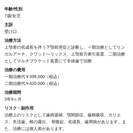
年齢/性別
7歳/女児
主訴
受け口
治療方法
上顎骨の劣成長を伴う下顎前突症と診断し、一期治療としてリン
ガルアーチ、クワッドヘリックス、上顎前方牽引装置、二期治療
としてマルチブラケット装置にて非抜歯で治療
治療の費用
一期治療代￥399,000（税込）
二期治療代￥420,000（税込）
治療期間
3年9ヶ月
リスク・副作用
治療上のリスクとして歯肉退縮、顎関節症、歯根吸収、カリエ
ス、失活歯、根の露出、 骨隆起、劣成長、歯周病があります。ま
た、治療には個人差があります。