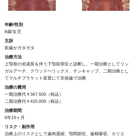
年齢/性別
8歳/女児
主訴
前歯がガタガタ
治療方法
上顎骨の劣成長を伴う下顎前突症と診断し、一期治療としてリン
ガルアーチ、クワッドヘリックス、チンキャップ、二期治療とし
てマルチブラケット装置にて非抜歯で治療
治療の費用
一期治療代￥367,500（税込）
二期治療代￥420,000（税込）
治療期間
6年10ヶ月
リスク・副作用
治療上のリスクとして歯肉退縮、顎関節症、歯根吸収、カリエ