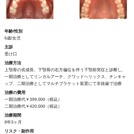
年齢/性別
6歳/女児
主訴
受け口
治療方法
上顎骨の劣成長、下顎骨の右方偏位を伴う下顎前突症と診断し、
一期治療としてリンガルアーチ、クワッドヘリックス、チンキャ
ップ、二期治療としてマルチブラケット装置にて非抜歯で治療
治療の費用
一期治療代￥399,000（税込）
二期治療代￥420,000（税込）
治療期間
8年3ヶ月
リスク・副作用