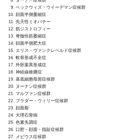
ベックウィズ・ウイーデマン症候群
顔面半側萎縮症
先天性ミオパチー
筋ジストロフィー
脊髄性筋萎縮症
顔面半側肥大症
エリス・ヴァンクレベルド症候群
軟骨形成不全症
外胚葉異形成症
神経線維腫症
基底細胞母斑症候群
ヌーナン症候群
マルファン症候群
プラダー・ウィリー症候群
顔面裂
大理石骨病
色素失調症
口腔・顔面・指趾症候群
メビウス症候群