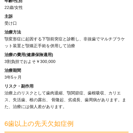
年齢/性別
22歳/女性
主訴
受け口
治療方法
顎変形症に起因する下顎前突症と診断し、非抜歯でマルチブラケ
ット装置と顎矯正手術を併用して治療
治療の費用(健康保険適用)
3割負担でおよそ￥300,000
治療期間
3年5ヶ月
リスク・副作用
治療上のリスクとして歯肉退縮、顎関節症、歯根吸収、カリエ
ス、失活歯、根の露出、 骨隆起、劣成長、歯周病があります。ま
た、治療には個人差があります。
6歯以上の先天欠如症例