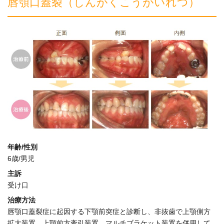
唇顎口蓋裂（しんがくこうがいれつ）
年齢/性別
6歳/男児
主訴
受け口
治療方法
唇顎口蓋裂症に起因する下顎前突症と診断し、非抜歯で上顎側方
拡大装置、上顎前方牽引装置、マルチブラケット装置を併用して