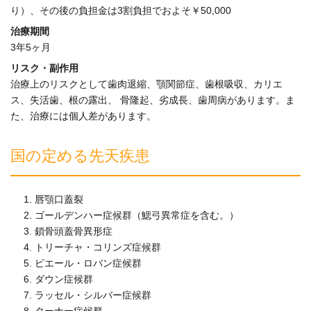
り）、その後の負担金は3割負担でおよそ￥50,000
治療期間
3年5ヶ月
リスク・副作用
治療上のリスクとして歯肉退縮、顎関節症、歯根吸収、カリエ
ス、失活歯、根の露出、 骨隆起、劣成長、歯周病があります。ま
た、治療には個人差があります。
国の定める先天疾患
唇顎口蓋裂
ゴールデンハー症候群（鰓弓異常症を含む。）
鎖骨頭蓋骨異形症
トリーチャ・コリンズ症候群
ピエール・ロバン症候群
ダウン症候群
ラッセル・シルバー症候群
ターナー症候群