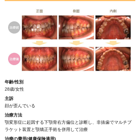
年齢/性別
28歳/女性
主訴
顔が歪んでいる
治療方法
顎変形症に起因する下顎骨右方偏位と診断し、非抜歯でマルチブ
ラケット装置と顎矯正手術を併用して治療
治療の費用(健康保険適用)