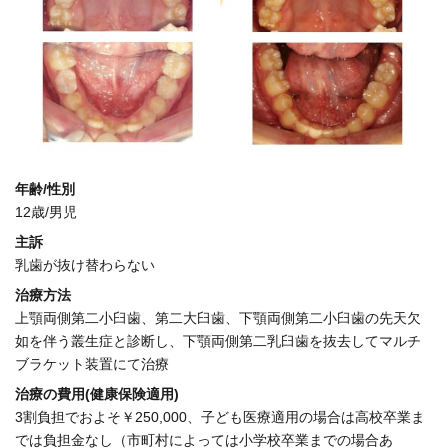
年齢/性別
12歳/男児
主訴
乳歯が抜け替わらない
治療方法
上顎両側第二小臼歯、第二大臼歯、下顎両側第二小臼歯の先天欠
如を伴う叢生症と診断し、下顎両側第二乳臼歯を抜去してマルチ
ブラケット装置にて治療
治療の費用(健康保険適用)
3割負担でおよそ￥250,000、子ども医療適用の場合は高校卒業ま
では負担金なし（市町村によっては小学校卒業までの場合あ